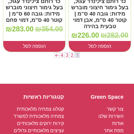
כד רותם צילינדר עגול,
כד רותם צילינדר עגול,
בעל גימור חיצוני מוברש
בעל גימור חיצוני מוברש
מידות: גובה 40 ס"מ |
מידות: גובה 60 ס"מ |
קוטר 40 ס"מ, אבן דמוי
קוטר 40 ס"מ, דמוי פחם
טבעית בהירה
₪
283.00
₪
354.00
₪
226.00
₪
282.00
הוספה לסל
הוספה לסל
←
4
3
2
1
Green Space
קטגוריות ראשיות
צור קשר
קטלוג צמחיה מלאכותית
השירות שלנו
צמחיה מלאכותית למשרד
אודות
קירות ירוקים מלאכותיים
מפת אתר
עציצים מלאכותיים גדולים