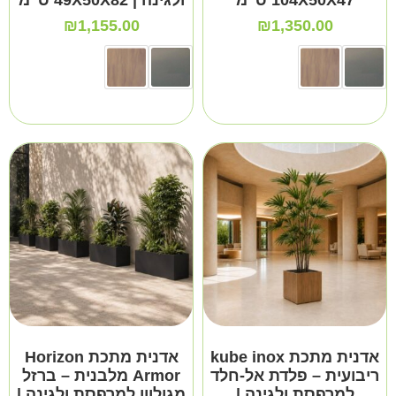
104X50X47 ס"מ
ולגינה | 49X50X82 ס"מ
₪
1,155.00
₪
1,350.00
אדנית מתכת kube inox
אדנית מתכת Horizon
ריבועית – פלדת אל-חלד
Armor מלבנית – ברזל
למרפסת ולגינה |
מגולוון למרפסת ולגינה |