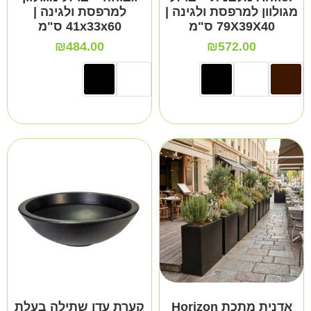
מגולוון למרפסת ולגינה |
למרפסת ולגינה |
79X39X40 ס"מ
41x33x60 ס"מ
₪
484.00
₪
572.00
אדנית מתכת Horizon
קערת עדן שתילה בעלת