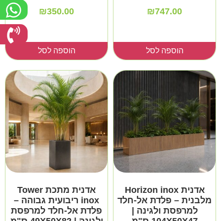
₪
350.00
₪
747.00
הוספה לסל
הוספה לסל
אדנית Horizon inox
אדנית מתכת Tower
מלבנית – פלדת אל-חלד
inox ריבועית גבוהה –
למרפסת ולגינה |
פלדת אל-חלד למרפסת